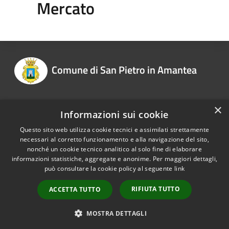
Mercato
Comune di San Pietro in Amantea
×
Informazioni sui cookie
Recapiti e contatti
Questo sito web utilizza cookie tecnici e assimilati strettamente
necessari al corretto funzionamento e alla navigazione del sito,
nonché un cookie tecnico analitico al solo fine di elaborare
informazioni statistiche, aggregate e anonime. Per maggiori dettagli,
RSS
Copyright © 2026 • Comune di
può consultare la cookie policy al seguente
link
Accessibilità
San Pietro in Amantea •
Privacy
Municipium
Powered by
•
RIFIUTA TUTTO
ACCETTA TUTTO
Cookie
Accesso redazione
Mappa del sito
MOSTRA DETTAGLI